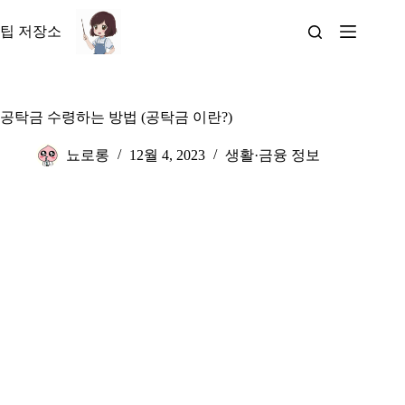
본
문
팁 저장소
으
로
건
너
공탁금 수령하는 방법 (공탁금 이란?)
뛰
기
뇨로롱
12월 4, 2023
생활·금융 정보