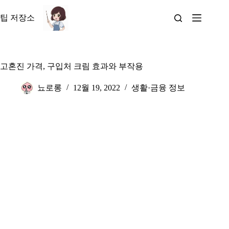
본
문
팁 저장소
으
로
건
너
고혼진 가격, 구입처 크림 효과와 부작용
뛰
기
뇨로롱
12월 19, 2022
생활·금융 정보