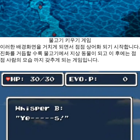
물고기 키우기 게임
이러한 배경화면을 거치게 되면서 점점 상어화 되기 시작합니다.
진화를 거듭할 수록 물고기에서 지상 동물이 되고 이 후에는 점
점 사람의 모습 까지 갖추게 되는 게임입니다.