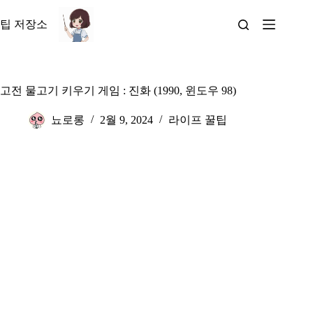
본
문
팁 저장소
으
로
건
너
고전 물고기 키우기 게임 : 진화 (1990, 윈도우 98)
뛰
기
뇨로롱
2월 9, 2024
라이프 꿀팁