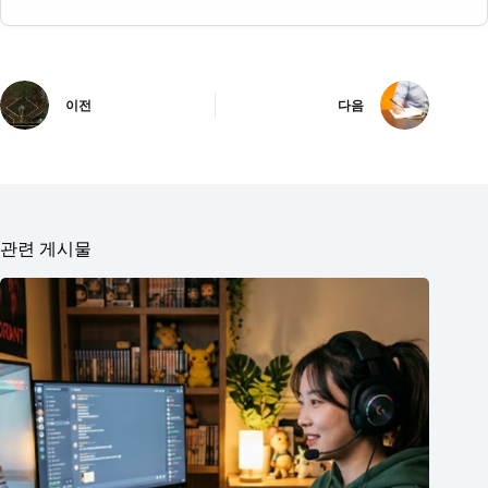
이전
다음
관련 게시물