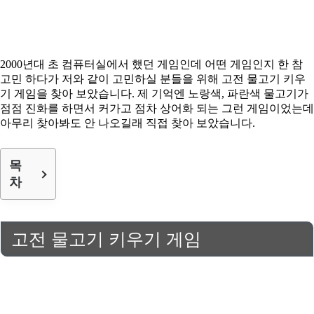
2000년대 초 컴퓨터실에서 했던 게임인데 어떤 게임인지 한 참
고민 하다가 저와 같이 고민하실 분들을 위해 고전 물고기 키우
기 게임을 찾아 보았습니다. 제 기억엔 노랑색, 파란색 물고기가
점점 진화를 하면서 커가고 점차 상어화 되는 그런 게임이었는데
아무리 찾아봐도 안 나오길래 직접 찾아 보았습니다.
목
차
고전 물고기 키우기 게임