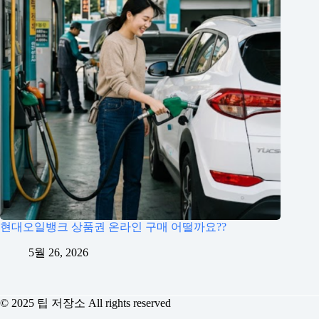
현대오일뱅크 상품권 온라인 구매 어떨까요??
5월 26, 2026
© 2025 팁 저장소 All rights reserved