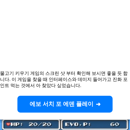
물고기 키우기 게임의 스크린 샷 부터 확인해 보시면 좋을 듯 합
니다. 이 게임을 찾을 때 인터페이스와 데미지 들어가고 진화 포
인트 먹는 것에서 아 찾았다 싶었습니다.
에보 서치 포 에덴 플레이