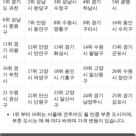
1위 경기
2위 성남
3위 성남시
4위 경기
5위 광명
도 과천
시 분당구
수정구
하남시
시
6위 성남
7위 안양
8위 수원시
9위 경기
10위 용인
시 중원
시 동안구
영통구
구리시
시 수지구
구
11위 경
12위 안양
13위 경기
14위 수원
15위 경기
기 의왕
시 만안구
화성시
시 팔달구
군포시
시
16위 경
19위 고양
17위 고양
18위 용인
20위 수원
기 부천
시 일산동
시 덕양구
시 기흥구
시 장안구
시
구
21 수원
23위 고양
22위 안산
24위 경기
25위 경기
시 권선
시 일산서
시 단원구
남양주시
김포시
구
구
1위 부터 10위는 서울에 견주어도 될 만큼 부촌 도시이며,
부촌 도시는 매 해 마다 바뀌며 가격 변동이 있습니다.