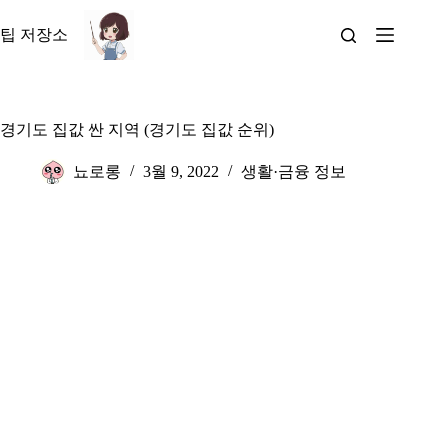
본
문
팁 저장소
으
로
건
너
경기도 집값 싼 지역 (경기도 집값 순위)
뛰
기
뇨로롱
3월 9, 2022
생활·금융 정보