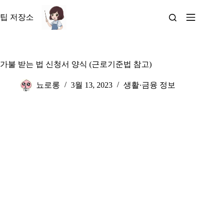
본
문
팁 저장소
으
로
건
너
가불 받는 법 신청서 양식 (근로기준법 참고)
뛰
기
뇨로롱
3월 13, 2023
생활·금융 정보