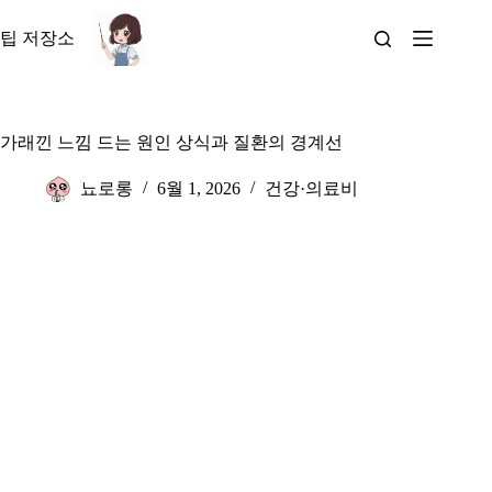
본
문
팁 저장소
으
로
건
너
가래낀 느낌 드는 원인 상식과 질환의 경계선
뛰
기
뇨로롱
6월 1, 2026
건강·의료비