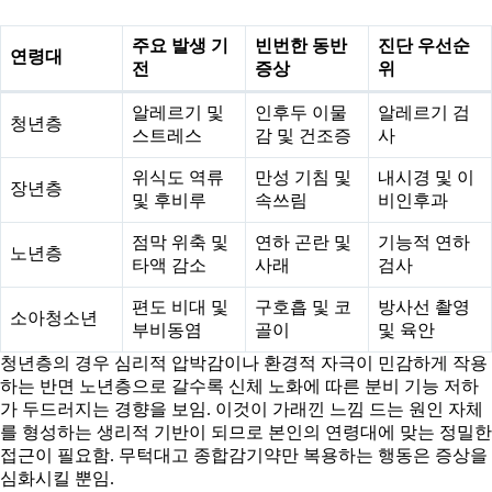
주요 발생 기
빈번한 동반
진단 우선순
연령대
전
증상
위
알레르기 및
인후두 이물
알레르기 검
청년층
스트레스
감 및 건조증
사
위식도 역류
만성 기침 및
내시경 및 이
장년층
및 후비루
속쓰림
비인후과
점막 위축 및
연하 곤란 및
기능적 연하
노년층
타액 감소
사래
검사
편도 비대 및
구호흡 및 코
방사선 촬영
소아청소년
부비동염
골이
및 육안
청년층의 경우 심리적 압박감이나 환경적 자극이 민감하게 작용
하는 반면 노년층으로 갈수록 신체 노화에 따른 분비 기능 저하
가 두드러지는 경향을 보임. 이것이 가래낀 느낌 드는 원인 자체
를 형성하는 생리적 기반이 되므로 본인의 연령대에 맞는 정밀한
접근이 필요함. 무턱대고 종합감기약만 복용하는 행동은 증상을
심화시킬 뿐임.