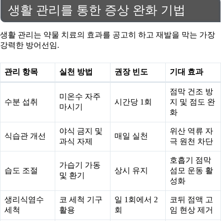
생활 관리를 통한 증상 완화 기법
생활 관리는 약물 치료의 효과를 공고히 하고 재발을 막는 가장
강력한 방어선임.
관리 항목
실천 방법
권장 빈도
기대 효과
점막 건조 방
미온수 자주
수분 섭취
시간당 1회
지 및 점도 완
마시기
화
야식 금지 및
위산 역류 자
식습관 개선
매일 실천
과식 자제
극 원천 차단
호흡기 점막
가습기 가동
습도 조절
상시 유지
섬모 운동 활
및 환기
성화
생리식염수
코 세척 기구
일 1회에서 2
코뒤 점액 고
세척
활용
회
임 현상 제거