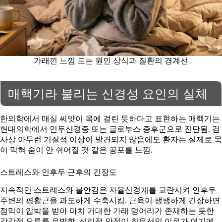
가래낀 느낌 드는 원인 상식과 질환의 경계선
매핵기라 불리는 신경성 요인의 실체
한의학에서 매실 씨앗이 목에 걸린 듯하다고 표현하는 매핵기는
현대의학에서 인두신경증 또는 글로부스 증후군으로 진단됨. 검
사상 아무런 기질적 이상이 발견되지 않음에도 환자는 실제로 목
이 막혀 숨이 안 쉬어질 것 같은 공포를 느낌.
스트레스와 인후두 근후의 긴장도
지속적인 스트레스와 불안감은 자율신경계를 교란시켜 인후두
주변의 평활근을 과도하게 수축시킴. 근육이 팽팽하게 긴장하면
점막이 압박을 받아 마치 거대한 가래 덩어리가 존재하는 듯한
감각적 오류를 유발함. 심리적 안정이 최우선인 이유가 여기에