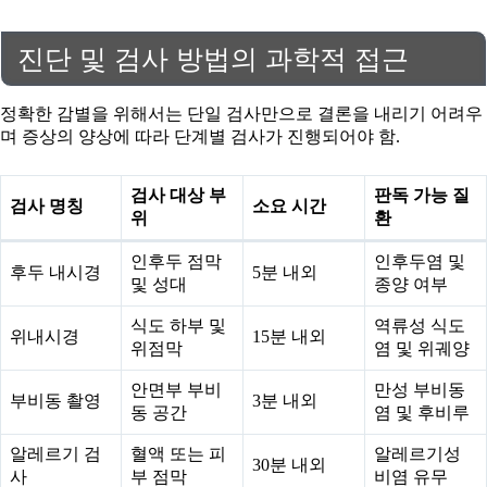
진단 및 검사 방법의 과학적 접근
정확한 감별을 위해서는 단일 검사만으로 결론을 내리기 어려우
며 증상의 양상에 따라 단계별 검사가 진행되어야 함.
검사 대상 부
판독 가능 질
검사 명칭
소요 시간
위
환
인후두 점막
인후두염 및
후두 내시경
5분 내외
및 성대
종양 여부
식도 하부 및
역류성 식도
위내시경
15분 내외
위점막
염 및 위궤양
안면부 부비
만성 부비동
부비동 촬영
3분 내외
동 공간
염 및 후비루
알레르기 검
혈액 또는 피
알레르기성
30분 내외
사
부 점막
비염 유무