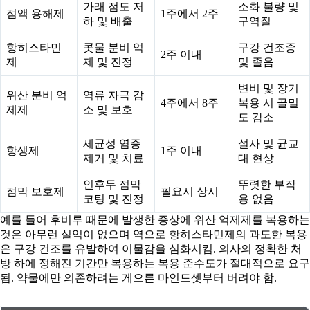
가래 점도 저
소화 불량 및
점액 용해제
1주에서 2주
하 및 배출
구역질
항히스타민
콧물 분비 억
구강 건조증
2주 이내
제
제 및 진정
및 졸음
변비 및 장기
위산 분비 억
역류 자극 감
4주에서 8주
복용 시 골밀
제제
소 및 보호
도 감소
세균성 염증
설사 및 균교
항생제
1주 이내
제거 및 치료
대 현상
인후두 점막
뚜렷한 부작
점막 보호제
필요시 상시
코팅 및 진정
용 없음
예를 들어 후비루 때문에 발생한 증상에 위산 억제제를 복용하는
것은 아무런 실익이 없으며 역으로 항히스타민제의 과도한 복용
은 구강 건조를 유발하여 이물감을 심화시킴. 의사의 정확한 처
방 하에 정해진 기간만 복용하는 복용 준수도가 절대적으로 요구
됨. 약물에만 의존하려는 게으른 마인드셋부터 버려야 함.