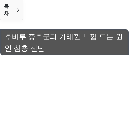
목
차
후비루 증후군과 가래낀 느낌 드는 원
인 심층 진단