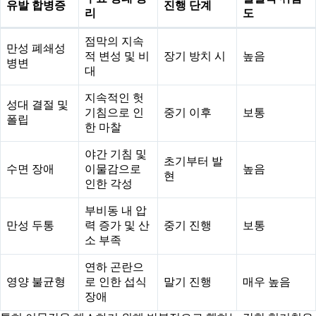
유발 합병증
진행 단계
리
도
점막의 지속
만성 폐쇄성
적 변성 및 비
장기 방치 시
높음
병변
대
지속적인 헛
성대 결절 및
기침으로 인
중기 이후
보통
폴립
한 마찰
야간 기침 및
초기부터 발
수면 장애
이물감으로
높음
현
인한 각성
부비동 내 압
만성 두통
력 증가 및 산
중기 진행
보통
소 부족
연하 곤란으
영양 불균형
로 인한 섭식
말기 진행
매우 높음
장애